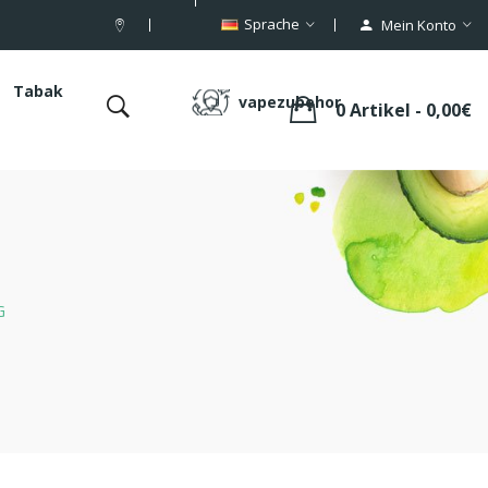
Sprache
Mein Konto
Tabak
vapezubehor
0 Artikel - 0,00€
G