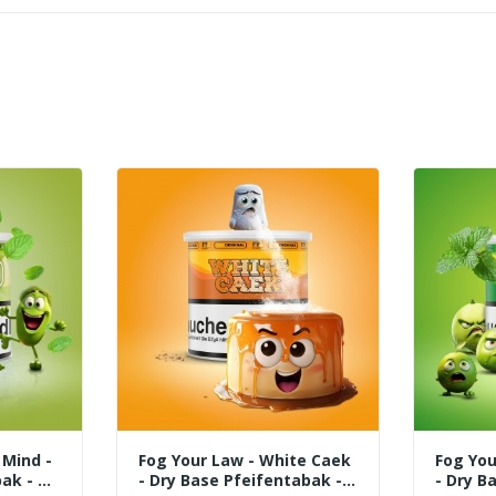
 Mind -
Fog Your Law - White Caek
Fog You
ak - 70
- Dry Base Pfeifentabak -
- Dry B