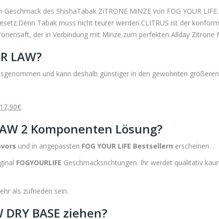
en Geschmack des ShishaTabak ZiTRONE MiNZE von FOG YOUR LIFE
z.Denn Tabak muss nicht teurer werden.CLITRUS ist der konforme
ronensaft, der in Verbindung mit Minze zum perfekten Allday Zitrone 
UR LAW?
sgenommen und kann deshalb günstiger in den gewohnten größeren
17,90€
.
LAW 2 Komponenten Lösung?
avors
und in angepassten
FOG YOUR LIFE Bestsellern
erscheinen. .
iginal
FOGYOURLIFE
Geschmacksrichtungen. Ihr werdet qualitativ ka
r als zufrieden sein.
 DRY BASE ziehen?