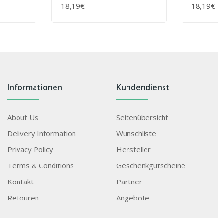
70 G
70 G
18,19€
18,19€
+ WARENKORB
+ WAR
Informationen
Kundendienst
About Us
Seitenübersicht
Delivery Information
Wunschliste
Privacy Policy
Hersteller
Terms & Conditions
Geschenkgutscheine
Kontakt
Partner
Retouren
Angebote