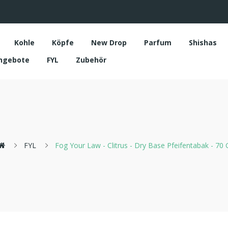
Kohle
Köpfe
New Drop
Parfum
Shishas
ngebote
FYL
Zubehör
FYL
Fog Your Law - Clitrus - Dry Base Pfeifentabak - 70 