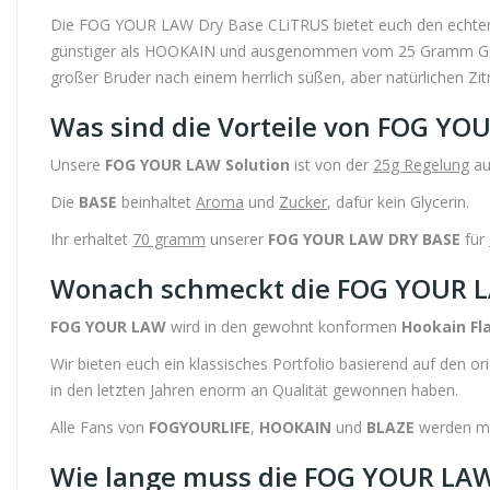
Die FOG YOUR LAW Dry Base CLiTRUS bietet euch den echt
günstiger als HOOKAIN und ausgenommen vom 25 Gramm Geset
großer Bruder nach einem herrlich süßen, aber natürlichen Zit
Was sind die Vorteile von FOG YO
Unsere
FOG YOUR LAW Solution
ist von der
25g Regelung
au
Die
BASE
beinhaltet
Aroma
und
Zucker
, dafür kein Glycerin.
Ihr erhaltet
70 gramm
unserer
FOG YOUR LAW DRY BASE
für
Wonach schmeckt die FOG YOUR 
FOG YOUR LAW
wird in den gewohnt konformen
Hookain Fl
Wir bieten euch ein klassisches Portfolio basierend auf den or
in den letzten Jahren enorm an Qualität gewonnen haben.
Alle Fans von
FOGYOURLIFE
,
HOOKAIN
und
BLAZE
werden meh
Wie lange muss die FOG YOUR LAW