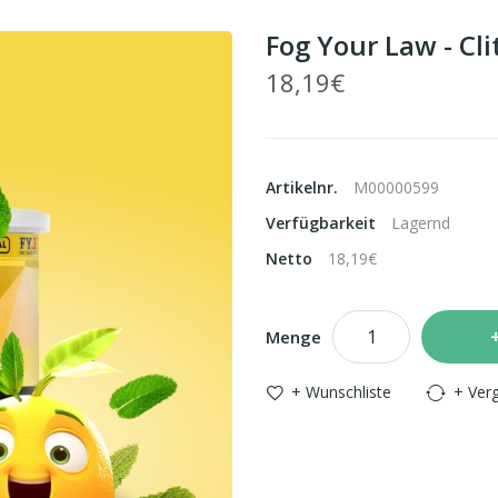
Fog Your Law - Cli
18,19€
Artikelnr.
M00000599
Verfügbarkeit
Lagernd
Netto
18,19€
Menge
+ Wunschliste
+ Verg