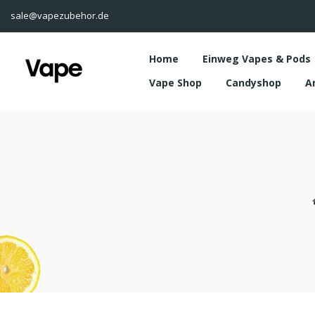
sale@vapezubehor.de
Home
Einweg Vapes & Pods
Vape Shop
Candyshop
A