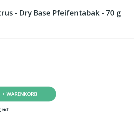
trus - Dry Base Pfeifentabak - 70 g
+ WARENKORB
leich