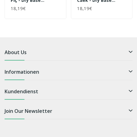
Piç - Dry Base
Caek - Dry Base
Pfeifentabak - 70 G
Pfeifentabak - 70 G
18,19€
18,19€
About Us
Informationen
Kundendienst
Join Our Newsletter