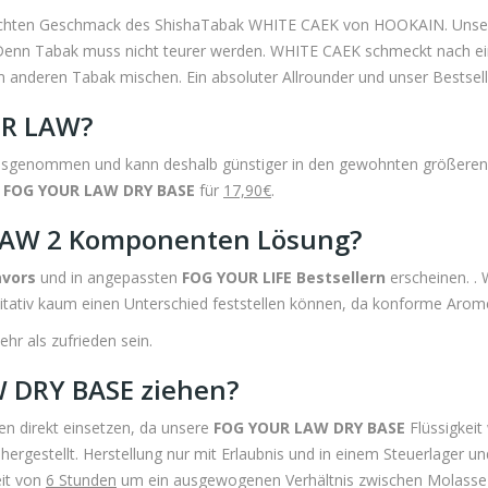
chten Geschmack des ShishaTabak WHITE CAEK von HOOKAIN. Unser
 Tabak muss nicht teurer werden. WHITE CAEK schmeckt nach ein
m anderen Tabak mischen. Ein absoluter Allrounder und unser Bestsell
UR LAW?
sgenommen und kann deshalb günstiger in den gewohnten größere
r
FOG YOUR LAW DRY BASE
für
17,90€
.
LAW 2 Komponenten Lösung?
avors
und in angepassten
FOG YOUR LIFE Bestsellern
erscheinen. . 
itativ kaum einen Unterschied feststellen können, da konforme Arom
r als zufrieden sein.
 DRY BASE ziehen?
n direkt einsetzen, da unsere
FOG YOUR LAW DRY BASE
Flüssigkeit
rgestellt. Herstellung nur mit Erlaubnis und in einem Steuerlager un
eit von
6 Stunden
um ein ausgewogenen Verhältnis zwischen Molasse un