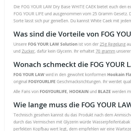
Die FOG YOUR LAW Dry Base WHITE CAEK bietet euch den e
FOG YOUR LIFE und ausgenommen vom 25 Gramm Gesetz. Denn
Sorte lässt sich pur genießen. Du kannst White Caek mit jede
Was sind die Vorteile von FOG YO
Unsere
FOG YOUR LAW Solution
ist von der
25g Regelung
au
und
Zucker
, dafür kein Glycerin. Ihr erhaltet
70 gramm
unsere
Wonach schmeckt die FOG YOUR 
FOG YOUR LAW
wird in den gewohnt konformen
Hookain Fl
original
FOGYOURLIFE
Geschmacksrichtungen. Ihr werdet qual
Alle Fans von
FOGYOURLIFE
,
HOOKAIN
und
BLAZE
werden meh
Wie lange muss die FOG YOUR LAW
Technisch gesehen kannst du das Produkt nach dem Anmische
durch das Vermischen mit Glyzerin würde Wasserpfeifentabak he
perfekten Kopfbau wert legt, dem empfehlen wir eine Wartez