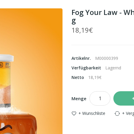
Fog Your Law - Wh
g
18,19€
Artikelnr.
M00000399
Verfügbarkeit
Lagernd
Netto
18,19€
Menge
+ Wunschliste
+ Verg