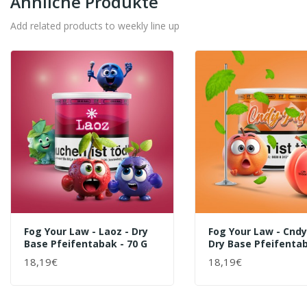
Ähnliche Produkte
Add related products to weekly line up
Fog Your Law - Laoz - Dry
Fog Your Law - Cndy 
Base Pfeifentabak - 70 G
Dry Base Pfeifentab
G
18,19€
18,19€
+ WARENKORB
+ WARENKORB