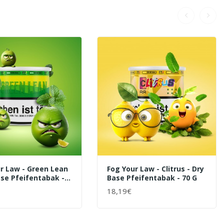
r Law - Green Lean
Fog Your Law - Clitrus - Dry
ase Pfeifentabak -
Base Pfeifentabak - 70 G
18,19€
ENKORB
+ WARENKORB