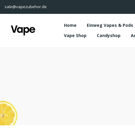
sale@vapezubehor.de
Home
Einweg Vapes & Pods
Vape Shop
Candyshop
A