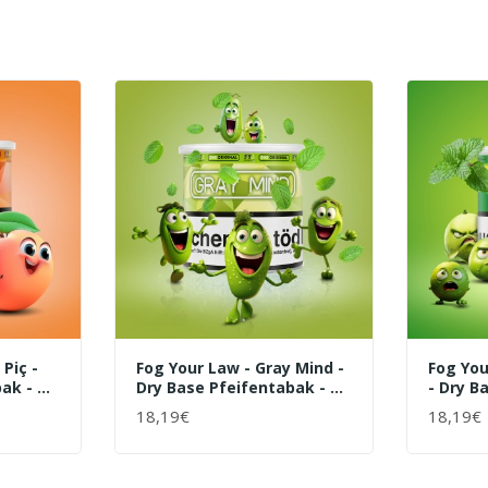
Piç -
Fog Your Law - Gray Mind -
Fog You
ak - 70
Dry Base Pfeifentabak - 70
- Dry B
G
70 G
18,19€
18,19€
+ WARENKORB
+ WAR