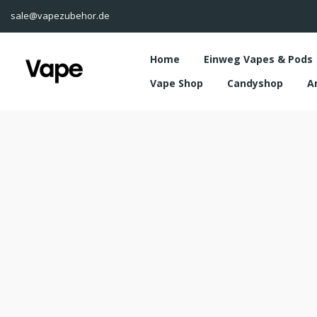
sale@vapezubehor.de
Home
Einweg Vapes & Pods
Vape Shop
Candyshop
A