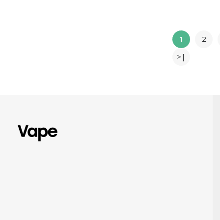
1
2
>|