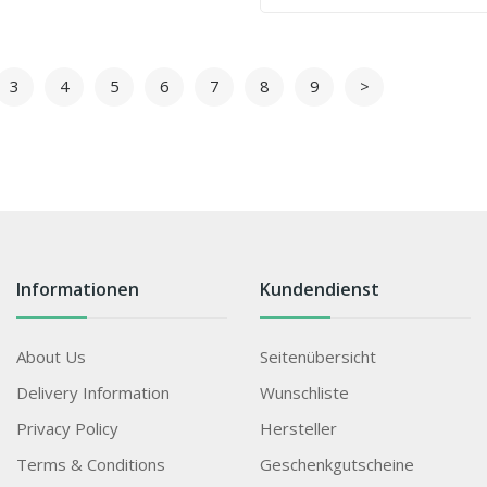
3
4
5
6
7
8
9
>
Informationen
Kundendienst
About Us
Seitenübersicht
Delivery Information
Wunschliste
Privacy Policy
Hersteller
Terms & Conditions
Geschenkgutscheine