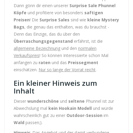
Dann gönn dir einen unserer
Surprise Sale Phunnel
Köpfe
und profitiere von besonders
saftigen
Preisen
! Die
Surprise Sales
sind wie
kleine Mystery
Bags
, die genau das enthalten, was du brauchst -
Denn das Einzige, das du über den
Überraschungsgegenstand
erfährst, ist die
allgemeine Bezeichnung
und den
normalen
Verkaufspreis
! So können Interessierte schon Mal
anfangen zu
raten
und das
Preissegment
einschätzen.
Nur so lange der Vorrat reicht
.
Ein kleiner Hinweis zum
Inhalt
Dieser
wunderschöne
und
seltene
Phunnel ist zur
Abwechslung mal
kein Hookain Modell
und würde
wahrscheinlich gut zu einer
Outdoor-Session
im
Wald
passen;).
Hinweis
: Das Angebot und der damit verbundene