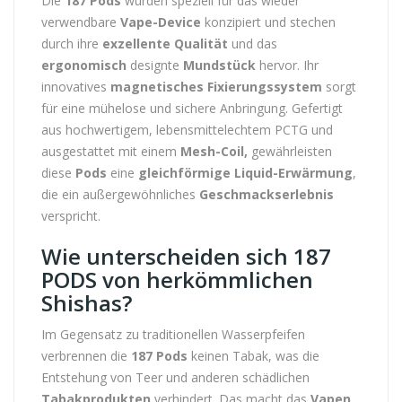
Die
187 Pods
wurden speziell für das wieder
verwendbare
Vape-Device
konzipiert und stechen
durch ihre
exzellente Qualität
und das
ergonomisch
designte
Mundstück
hervor. Ihr
innovatives
magnetisches Fixierungssystem
sorgt
für eine mühelose und sichere Anbringung. Gefertigt
aus hochwertigem, lebensmittelechtem PCTG und
ausgestattet mit einem
Mesh-Coil,
gewährleisten
diese
Pods
eine
gleichförmige Liquid-Erwärmung
,
die ein außergewöhnliches
Geschmackserlebnis
verspricht.
Wie unterscheiden sich 187
PODS von herkömmlichen
Shishas?
Im Gegensatz zu traditionellen Wasserpfeifen
verbrennen die
187 Pods
keinen Tabak, was die
Entstehung von Teer und anderen schädlichen
Tabakprodukten
verhindert. Das macht das
Vapen