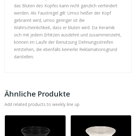
das Bluten des Kopfes kann nicht gänzlich verhindert
werden. Als Faustregel gilt: Umso heißer der Kopf
gebrannt wird, umso geringer ist die
Wahrscheinlichkeit, dass er bluten wird. Da Keramik
sich mit jedem Erhitzen ausdehnt und zusammenzieht,
können im Laufe der Benutzung Dehnungsstreifen
entstehen, die ebenfalls keinerlei Reklamationsgrund
darstellen.
Ähnliche Produkte
Add related products to weekly line up