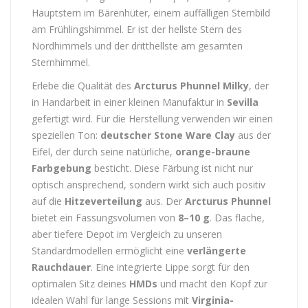
Hauptstern im Bärenhüter, einem auffälligen Sternbild
am Frühlingshimmel. Er ist der hellste Stern des
Nordhimmels und der dritthellste am gesamten
Sternhimmel.
Erlebe die Qualität des
Arcturus Phunnel Milky
, der
in Handarbeit in einer kleinen Manufaktur in
Sevilla
gefertigt wird. Für die Herstellung verwenden wir einen
speziellen Ton:
deutscher Stone Ware Clay
aus der
Eifel, der durch seine natürliche,
orange-braune
Farbgebung
besticht. Diese Färbung ist nicht nur
optisch ansprechend, sondern wirkt sich auch positiv
auf die
Hitzeverteilung
aus. Der
Arcturus Phunnel
bietet ein Fassungsvolumen von
8–10 g
. Das flache,
aber tiefere Depot im Vergleich zu unseren
Standardmodellen ermöglicht eine
verlängerte
Rauchdauer
. Eine integrierte Lippe sorgt für den
optimalen Sitz deines
HMDs
und macht den Kopf zur
idealen Wahl für lange Sessions mit
Virginia-